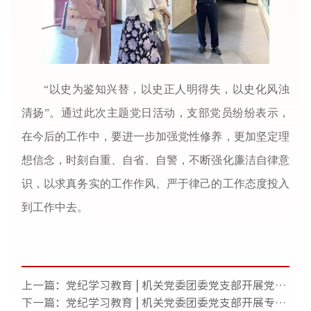
“以史为鉴知兴替，以史正人明得失，以史化风浊
清扬”。通过此次主题党日活动，支部党员纷纷表示，
在今后的工作中，要进一步加强党性修养，更加坚定理
想信念，时刻自重、自省、自警，不断强化廉洁自律意
识，以求真务实的工作作风、严于律己的工作态度投入
到工作中去。
上一篇：
党纪学习教育 | 机关党委团委党支部开展党纪学习教育专题学习暨“七一”主题党日活动
下一篇：
党纪学习教育 | 机关党委团委党支部开展专题党课学习习近平总书记关于全面加强党的纪律建设的重要论述